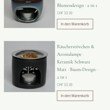
Aromalampe ·
Keramik ·
Blumendesign · 2 in 1
Preis
CHF 33.30
In den Warenkorb
Räucherstövchen &
Aromalampe ·
Keramik Schwarz
Matt · Baum-Design ·
2 in 1
Preis
CHF 33.30
In den Warenkorb