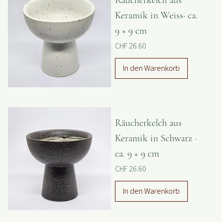
Räucherkelch aus
Keramik in Weiss· ca.
9 × 9 cm
Preis
CHF 26.60
In den Warenkorb
Räucherkelch aus
Keramik in Schwarz ·
ca. 9 × 9 cm
Preis
CHF 26.60
In den Warenkorb