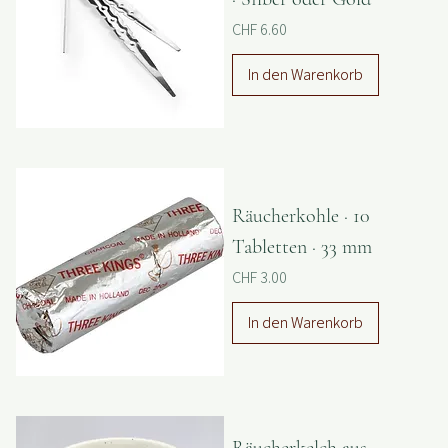
Kohlezange · ca. 22 cm
· Silber oder Gold
Preis
CHF 6.60
In den Warenkorb
Räucherkohle · 10
Tabletten · 33 mm
Preis
CHF 3.00
In den Warenkorb