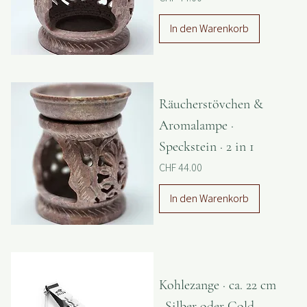
Speckstein
Preis
CHF 44.00
In den Warenkorb
Räucherstövchen &
Aromalampe ·
Speckstein · 2 in 1
Preis
CHF 44.00
In den Warenkorb