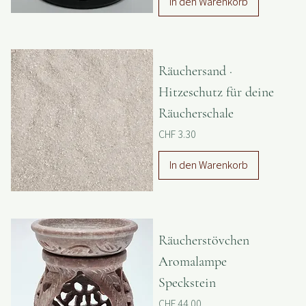
In den Warenkorb
Räuchersand ·
Hitzeschutz für deine
Räucherschale
Preis
CHF 3.30
In den Warenkorb
Räucherstövchen
Aromalampe