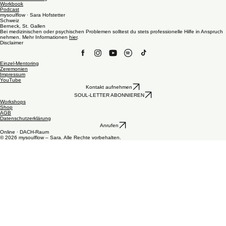
Angebote
Gratis & Rechtliches
Kontakt
Authentizität & ganzheitliches Wachstum. Ich begleite dich auf deinem Weg zu deinem Soulflow.
Zeremonielle Tattoos
Tattoo mit Mentoring
Workbook
Podcast
mysoulflow · Sara Hofstetter
Schweiz
Berneck, St. Gallen
Bei medizinischen oder psychischen Problemen solltest du stets professionelle Hilfe in Anspruch
nehmen. Mehr Informationen
hier
.
Disclaimer
Einzel-Mentoring
Zeremonien
Impressum
YouTube
Kontakt aufnehmen
SOUL-LETTER ABONNIEREN
Workshops
Shop
AGB
Datenschutzerklärung
Anrufen
Online · DACH-Raum
© 2026 mysoulflow – Sara. Alle Rechte vorbehalten.