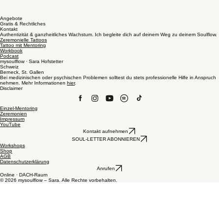
Angebote
Gratis & Rechtliches
Kontakt
Authentizität & ganzheitliches Wachstum. Ich begleite dich auf deinem Weg zu deinem Soulflow.
Zeremonielle Tattoos
Tattoo mit Mentoring
Workbook
Podcast
mysoulflow · Sara Hofstetter
Schweiz
Berneck, St. Gallen
Bei medizinischen oder psychischen Problemen solltest du stets professionelle Hilfe in Anspruch
nehmen. Mehr Informationen
hier
.
Disclaimer
Einzel-Mentoring
Zeremonien
Impressum
YouTube
Kontakt aufnehmen
SOUL-LETTER ABONNIEREN
Workshops