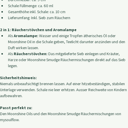
Details:
Material: Keramik, Schwarz
Unterteil Höhe: ca. 8 cm
Durchmesser: ca. 9 cm
Schale Füllmenge: ca. 60 ml
Gesamthöhe inkl. Schale: ca. 10 cm
Lieferumfang: Inkl. Sieb zum Räuchern
2 in 1: Räucherstövchen und Aromalampe
Als 
Aromalampe:
 Wasser und einige Tropfen ätherisches Öl oder 
Moonshine Oil in die Schale geben, Teelicht darunter anzünden und den 
Duft wirken lassen.
Als 
Räucherstövchen:
 Das mitgelieferte Sieb einlegen und Kräuter, 
Harze oder Moonshine Smudge Räuchermischungen direkt auf das Sieb 
legen.
Sicherheitshinweis:
Niemals unbeaufsichtigt brennen lassen. Auf einer hitzebeständigen, stabilen 
Unterlage verwenden. Schale nie leer erhitzen. Ausser Reichweite von Kindern 
aufbewahren.