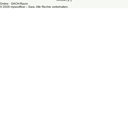
SOUL-LETTER ABONNIEREN
Workshops
Shop
AGB
Datenschutzerklärung
Anrufen
Online · DACH-Raum
© 2026 mysoulflow – Sara. Alle Rechte vorbehalten.