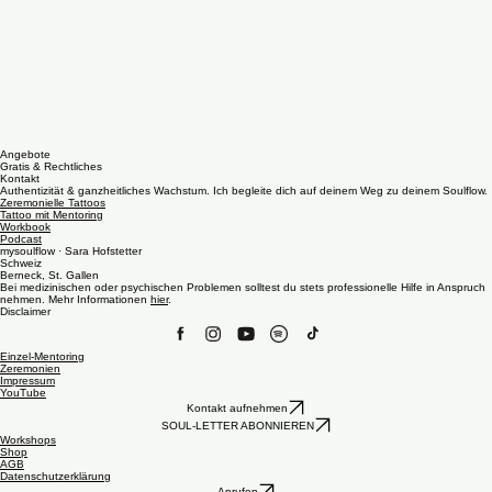
Angebote
Gratis & Rechtliches
Kontakt
Authentizität & ganzheitliches Wachstum. Ich begleite dich auf deinem Weg zu deinem Soulflow.
Zeremonielle Tattoos
Tattoo mit Mentoring
Workbook
Podcast
mysoulflow · Sara Hofstetter
Schweiz
Berneck, St. Gallen
Bei medizinischen oder psychischen Problemen solltest du stets professionelle Hilfe in Anspruch
nehmen. Mehr Informationen
hier
.
Disclaimer
Einzel-Mentoring
Zeremonien
Impressum
YouTube
Kontakt aufnehmen