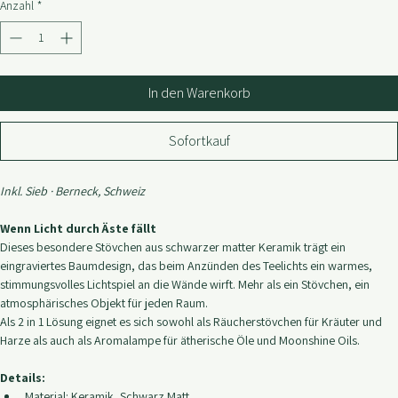
CHF 33.30
Anzahl
*
In den Warenkorb
Sofortkauf
Inkl. Sieb · Berneck, Schweiz
Wenn Licht durch Äste fällt
Dieses besondere Stövchen aus schwarzer matter Keramik trägt ein 
eingraviertes Baumdesign, das beim Anzünden des Teelichts ein warmes, 
stimmungsvolles Lichtspiel an die Wände wirft. Mehr als ein Stövchen, ein 
atmosphärisches Objekt für jeden Raum.
Als 2 in 1 Lösung eignet es sich sowohl als Räucherstövchen für Kräuter und 
Harze als auch als Aromalampe für ätherische Öle und Moonshine Oils.