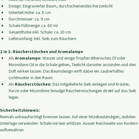
Details:
Material: Keramik, Schwarz Matt
Design: Eingravierter Baum, durchscheinendes Kerzenlicht
Unterteil Höhe: ca. 8 cm
Durchmesser: ca. 9 cm
Schale Füllmenge: ca. 60 ml
Gesamthöhe inkl. Schale: ca. 10 cm
Lieferumfang: Inkl. Sieb zum Räuchern
2 in 1: Räucherstövchen und Aromalampe
Als 
Aromalampe:
 Wasser und einige Tropfen ätherisches Öl oder 
Moonshine Oil in die Schale geben, Teelicht darunter anzünden und den 
Duft wirken lassen. Das Baumdesign wirft dabei ein zauberhaftes 
Lichtmuster in den Raum.
Als 
Räucherstövchen:
 Das mitgelieferte Sieb einlegen und Kräuter, 
Harze oder Moonshine Smudge Räuchermischungen direkt auf das Sieb 
legen.
Sicherheitshinweis:
Niemals unbeaufsichtigt brennen lassen. Auf einer hitzebeständigen, stabilen 
Unterlage verwenden. Schale nie leer erhitzen. Ausser Reichweite von Kindern 