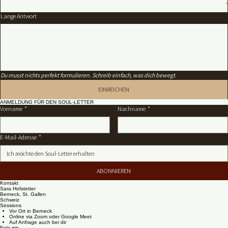
Betreff
Lange Antwort
Du musst nichts perfekt formulieren. Schreib einfach, was dich bewegt.
EINREICHEN
ANMELDUNG FÜR DEN SOUL-LETTER
Vorname
*
Nachname
*
E-Mail-Adresse
*
ABONNIEREN
Kontakt
Sara Hofstetter
Berneck, St. Gallen
Schweiz
Sessions