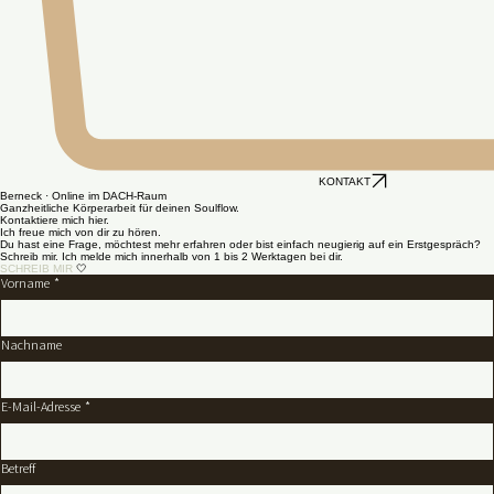
KONTAKT
Berneck · Online im DACH-Raum
Ganzheitliche Körperarbeit für deinen Soulflow.
Kontaktiere mich hier.
Ich freue mich von dir zu hören.
Du hast eine Frage, möchtest mehr erfahren oder bist einfach neugierig auf ein Erstgespräch?
Schreib mir. Ich melde mich innerhalb von 1 bis 2 Werktagen bei dir.
SCHREIB MIR
🤍
Vorname
*
Nachname
E-Mail-Adresse
*