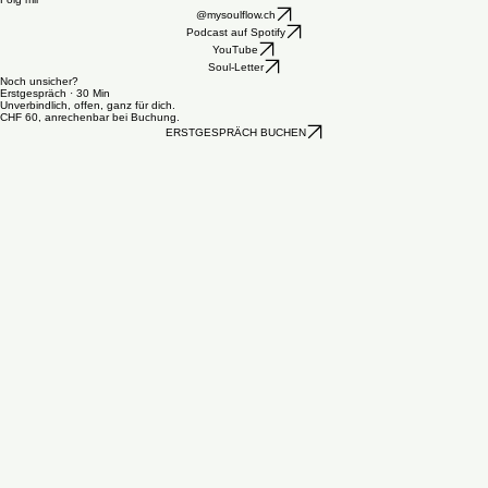
Vor Ort in Berneck
Online via Zoom oder Google Meet
Auf Anfrage auch bei dir
Folg mir
@mysoulflow.ch
Podcast auf Spotify
YouTube
Soul-Letter
Noch unsicher?
Erstgespräch · 30 Min
Unverbindlich, offen, ganz für dich.
CHF 60, anrechenbar bei Buchung.
ERSTGESPRÄCH BUCHEN