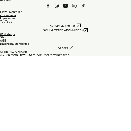
Podcast
mysoulflow · Sara Hofstetter
Schweiz
Berneck, St. Gallen
Bei medizinischen oder psychischen Problemen solltest du stets professionelle Hilfe in Anspruch
nehmen. Mehr Informationen
hier
.
Disclaimer
Einzel-Mentoring
Zeremonien
Impressum
YouTube
Kontakt aufnehmen
SOUL-LETTER ABONNIEREN
Workshops
Shop
AGB
Datenschutzerklärung
Anrufen
Online · DACH-Raum
© 2026 mysoulflow – Sara. Alle Rechte vorbehalten.