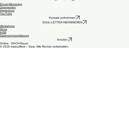
Workbook
Podcast
mysoulflow · Sara Hofstetter
Schweiz
Berneck, St. Gallen
Bei medizinischen oder psychischen Problemen solltest du stets professionelle Hilfe in Anspruch
nehmen. Mehr Informationen
hier
.
Disclaimer
Einzel-Mentoring
Zeremonien
Impressum
YouTube
Kontakt aufnehmen
SOUL-LETTER ABONNIEREN
Workshops
Shop
AGB
Datenschutzerklärung
Anrufen
Online · DACH-Raum
© 2026 mysoulflow – Sara. Alle Rechte vorbehalten.