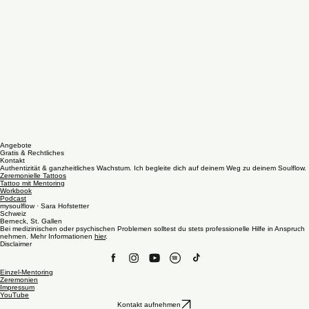
Angebote
Gratis & Rechtliches
Kontakt
Authentizität & ganzheitliches Wachstum. Ich begleite dich auf deinem Weg zu deinem Soulflow.
Zeremonielle Tattoos
Tattoo mit Mentoring
Workbook
Podcast
mysoulflow · Sara Hofstetter
Schweiz
Berneck, St. Gallen
Bei medizinischen oder psychischen Problemen solltest du stets professionelle Hilfe in Anspruch