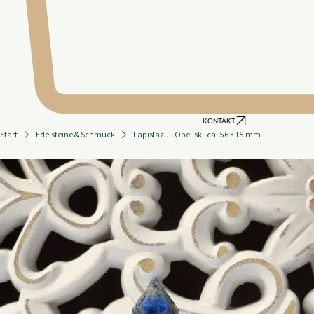
KONTAKT
Start
Edelsteine & Schmuck
Lapislazuli Obelisk · ca. 56 × 15 mm