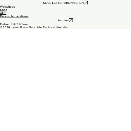
nehmen. Mehr Informationen
hier
.
Disclaimer
Einzel-Mentoring
Zeremonien
Impressum
YouTube
Kontakt aufnehmen
SOUL-LETTER ABONNIEREN
Workshops
Shop
AGB
Datenschutzerklärung
Anrufen
Online · DACH-Raum
© 2026 mysoulflow – Sara. Alle Rechte vorbehalten.