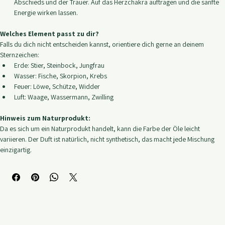
Kreative Momente:
 Idealer Begleiter beim Schreiben, Malen oder 
Musizieren.
Trost im Loslassen:
 Moon begleitet dich auch in schweren Zeiten des 
Abschieds und der Trauer. Auf das Herzchakra auftragen und die sanfte 
Energie wirken lassen.
Welches Element passt zu dir?
Falls du dich nicht entscheiden kannst, orientiere dich gerne an deinem 
Sternzeichen:
Erde: Stier, Steinbock, Jungfrau
Wasser: Fische, Skorpion, Krebs
Feuer: Löwe, Schütze, Widder
Luft: Waage, Wassermann, Zwilling
Hinweis zum Naturprodukt:
Da es sich um ein Naturprodukt handelt, kann die Farbe der Öle leicht 
variieren. Der Duft ist natürlich, nicht synthetisch, das macht jede Mischung 
einzigartig.