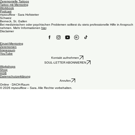
Angebote
Gratis & Rechtliches
Kontakt
Authentizität & ganzheitliches Wachstum. Ich begleite dich auf deinem Weg zu deinem Soulflow.
Zeremonielle Tattoos
Tattoo mit Mentoring
Workbook
Podcast
mysoulflow · Sara Hofstetter
Schweiz
Berneck, St. Gallen
Bei medizinischen oder psychischen Problemen solltest du stets professionelle Hilfe in Anspruch
nehmen. Mehr Informationen
hier
.
Disclaimer
Einzel-Mentoring
Zeremonien
Impressum
YouTube
Kontakt aufnehmen
SOUL-LETTER ABONNIEREN
Workshops
Shop
AGB
Datenschutzerklärung
Anrufen
Online · DACH-Raum
© 2026 mysoulflow – Sara. Alle Rechte vorbehalten.