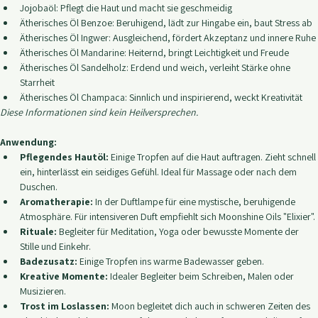
die Energie des jeweiligen Elements abgestimmt.
Sorgfältig ausgewählte Inhaltsstoffe:
Jojobaöl: Pflegt die Haut und macht sie geschmeidig
Ätherisches Öl Benzoe: Beruhigend, lädt zur Hingabe ein, baut Stress ab
Ätherisches Öl Ingwer: Ausgleichend, fördert Akzeptanz und innere Ruhe
Ätherisches Öl Mandarine: Heiternd, bringt Leichtigkeit und Freude
Ätherisches Öl Sandelholz: Erdend und weich, verleiht Stärke ohne 
Starrheit
Ätherisches Öl Champaca: Sinnlich und inspirierend, weckt Kreativität
Diese Informationen sind kein Heilversprechen.
Anwendung:
Pflegendes Hautöl:
 Einige Tropfen auf die Haut auftragen. Zieht schnell 
ein, hinterlässt ein seidiges Gefühl. Ideal für Massage oder nach dem 
Duschen.
Aromatherapie:
 In der Duftlampe für eine mystische, beruhigende 
Atmosphäre. Für intensiveren Duft empfiehlt sich Moonshine Oils "Elixier".
Rituale:
 Begleiter für Meditation, Yoga oder bewusste Momente der 
Stille und Einkehr.
Badezusatz:
 Einige Tropfen ins warme Badewasser geben.