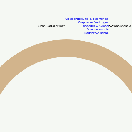
Übergangsrituale & Zeremonien
Gruppenaufstellungen
Shop
Blog
Über mich
mysoulflow Symbol
Workshops & 
Kakaozeremonie
Räucherworkshop