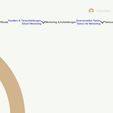
Anmelden
Familien & Tieraufstellungen
Zeremonielles Tattoo
Rituale
Mentoring & Aufstellungen
Tattoos
Einzel Mentoring
Tattoo mit Mentoring