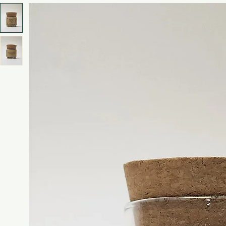
Start
Räuchermischungen Moonshine Smudge
Moonshine Smudge: Fire · 15 g