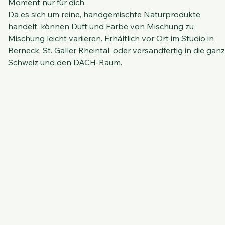
deiner Tattoo-Pflege oder ganz einfach als kleines Ritual fü
dich selbst, ein paar Tropfen, ein tiefer Atemzug, ein 
Moment nur für dich.
Da es sich um reine, handgemischte Naturprodukte 
handelt, können Duft und Farbe von Mischung zu 
Mischung leicht variieren. Erhältlich vor Ort im Studio in 
Berneck, St. Galler Rheintal, oder versandfertig in die ganz
Schweiz und den DACH-Raum.