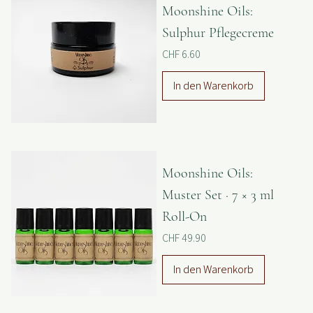
Moonshine Oils:
Sulphur Pflegecreme
Preis
CHF 6.60
In den Warenkorb
Moonshine Oils:
Muster Set · 7 × 3 ml
Roll-On
Preis
CHF 49.90
In den Warenkorb