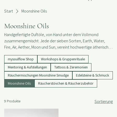
KONTAKT
Start
Moonshine Oils
Moonshine Oils
Handgefertigte Duftöle, von Hand unter dem Vollmond
zusammengemischt. Jede der sieben Sorten, Earth, Water,
Fire, Air, Aether, Moon und Sun, vereint hochwertige ätherische
Öle, abgestimmt auf die jeweilige Energie und Stimmung. Earth
mysoulflow Shop
Workshops & Gruppenrituale
erdet, Water erfrischt und beflügelt die Kreativität, Fire
energetisiert, Air schenkt Klarheit, Aether wärmt Herz und
Mentoring & Aufstellungen
Tattoos & Zeremonien
Seele, Moon lädt zum Loslassen ein, Sun bringt Strahlkraft und
Räuchermischungen Moonshine Smudge
Edelsteine & Schmuck
Licht. Mit viel Liebe in Berneck hergestellt, erhältlich vor Ort und
Moonshine Oils
Räucherstövchen & Räucherzubehör
in der ganzen Schweiz.
9 Produkte
Sortierung