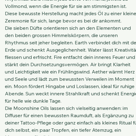
Die Moonshine Oils entstehen in einem ganz besonderen
Rhythmus. Sara mischt jede Sorte von Hand, jeweils zu 
Vollmond, wenn die Energie für sie am stimmigsten ist. 
Diese bewusste Herstellung macht jedes Öl zu einer kleine
Zeremonie für sich, lange bevor es bei dir ankommt.
Die sieben Düfte orientieren sich an den Elementen und 
den beiden grossen Himmelskörpern, die unseren 
Rhythmus seit jeher begleiten. Earth verbindet dich mit de
Erde und schenkt Ausgeglichenheit. Water lässt Kreativitä
fliessen und erfrischt. Fire entfacht dein inneres Feuer und
stärkt dein Durchsetzungsvermögen. Air bringt Klarheit 
und Leichtigkeit wie ein Frühlingswind. Aether wärmt Herz 
und Seele und lädt zum bewussten Verweilen im Moment 
ein. Moon fördert Hingabe und Loslassen, ideal für ruhige 
Abende. Sun weckt innere Strahlkraft und schenkt Energi
für helle wie dunkle Tage.
Die Moonshine Oils lassen sich vielseitig anwenden: im 
Diffuser für einen bewussten Raumduft, als Ergänzung zu 