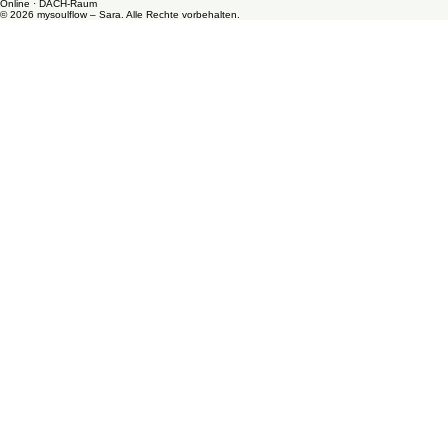
Kontakt aufnehmen
SOUL-LETTER ABONNIEREN
Workshops
Shop
AGB
Datenschutzerklärung
Anrufen
Online · DACH-Raum
© 2026 mysoulflow – Sara. Alle Rechte vorbehalten.