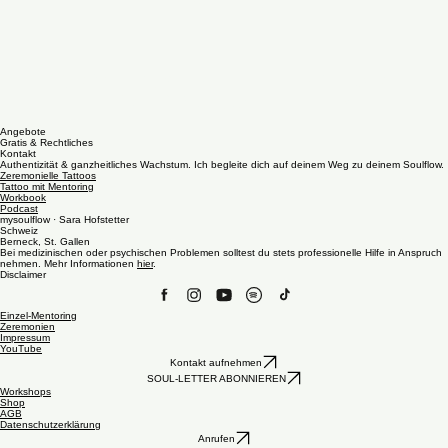
Angebote
Gratis & Rechtliches
Kontakt
Authentizität & ganzheitliches Wachstum. Ich begleite dich auf deinem Weg zu deinem Soulflow.
Zeremonielle Tattoos
Tattoo mit Mentoring
Workbook
Podcast
mysoulflow · Sara Hofstetter
Schweiz
Berneck, St. Gallen
Bei medizinischen oder psychischen Problemen solltest du stets professionelle Hilfe in Anspruch
nehmen. Mehr Informationen
hier
.
Disclaimer
Einzel-Mentoring
Zeremonien
Impressum
YouTube