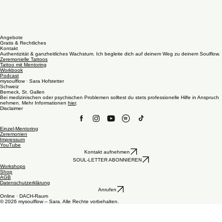
Angebote
Gratis & Rechtliches
Kontakt
Authentizität & ganzheitliches Wachstum. Ich begleite dich auf deinem Weg zu deinem Soulflow.
Zeremonielle Tattoos
Tattoo mit Mentoring
Workbook
Podcast
mysoulflow · Sara Hofstetter
Schweiz
Berneck, St. Gallen
Bei medizinischen oder psychischen Problemen solltest du stets professionelle Hilfe in Anspruch
nehmen. Mehr Informationen
hier
.
Disclaimer
Einzel-Mentoring
Zeremonien
Impressum
YouTube