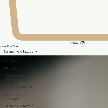
KONTAKT
mysoulflow Blog
Zeremonielle Tattoos
All Posts
Mentoring
Aufstellungen &
Systemarbeit
Jahreskreis & Rituale
Weibliche Kraft &
Archetypen