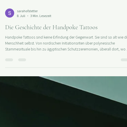
sarahofstetter
8. Juli
3 Min. Lesezeit
Die Geschichte der Handpoke Tattoos
Handpoke Tattoos sind keine Erfindung der Gegenwart. Sie sind so alt wie d
Menschheit selbst. Von nordischen Initiationsriten über polynesische
Stammesrituale bis hin zu ägyptischen Schutzzeremonien, überall dort, wo
Menschen lebten, haben sie ihren Körper mit Bedeutung markiert. Was das 
meiner Arbeit heute zu tun hat, erzähle ich dir hier.